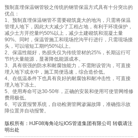
预制直埋保温钢管较之传统的钢管保温方式具有十分突出的
优点：
1、预制直埋保温钢管不需要砌筑庞大的地沟，只需将保温
管埋人地下，因此大大减少了工程占地，有利于环境保护，
减少土方开挖量约50%以上，减少土建砌筑和混凝土量
90%。同时，保温管施工和现场挖沟平行进行，只需现场接
头，可以缩短工期约50%以上。
2、保温性能好，热损失仅为传统管材的25%，长期运行可
节约大量能源，显著降低能源成本。
3、具有很强的防水和耐腐蚀能力，不需附设管沟，可直接
埋入地下或水中，施工简便迅速，综合造价低。
4、在低温条件下也具有良好的耐腐蚀和耐冲击性，可直接
埋入地下冻土。
5、使用寿命可达30-50年，正确的安装和使用可使管网维修
费用极低。
6、可设置报警系统，自动检测管网渗漏故障，准确指示故
障位置并自动报警。
版权所有：HJF08海角论坛IOS管道集团有限公司 转载请注
明出处