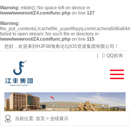
Warning
: mkdir(): No space left on device in
/www/wwwroot/Z4.com/func.php
on line
127
Warning
:
file_put_contents(./cachefile_yuan/lfsyyq.com/cache/a6/d6a84/
failed to open stream: No such file or directory in
/www/wwwroot/Z4.com/func.php
on line
115
您好，欢迎来到HJF08海角论坛IOS管道集团有限公司！
|
QQ咨询
当前位置:
首页
>
业绩展示